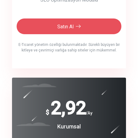
Satın Al
E-Ticaret yönetim özelliği bulunmaktadır. Sürekli büyüyen bir
kitleye ve çevrimiçi varlığa sahip siteler için mükemmel.
crm auto cync
click to call back
240
2,92
$
$
/year
/Ay
track energy costs
Coroprate
Kurumsal
predictive dialing