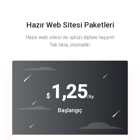
Hazır Web Sitesi Paketleri
Hazır web sitesi ile işinizi dijitale taşıyın!
Tek tıkla, otomatik!
Free
1,25
$
/Ay
Basic
Başlangıç