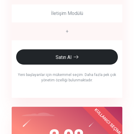
İletişim Modülü
+
Satın Al
Yeni başlayanlar için mükemmel seçim. Daha fazla pek çok
yönetim özelliği bulunmaktadır.
crm auto cync
KULLANICI SEÇİMİ
Best Choice
click to call back