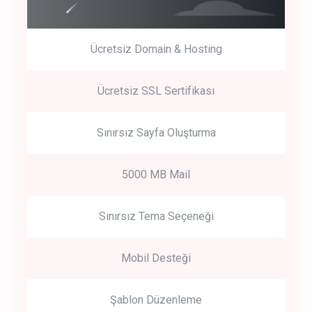
Ücretsiz Domain & Hosting
Get Started
Ücretsiz SSL Sertifikası
Start by trying our service for 30 days free trial no credit card
required.
Sınırsız Sayfa Oluşturma
5000 MB Mail
Sınırsız Tema Seçeneği
Mobil Desteği
Şablon Düzenleme