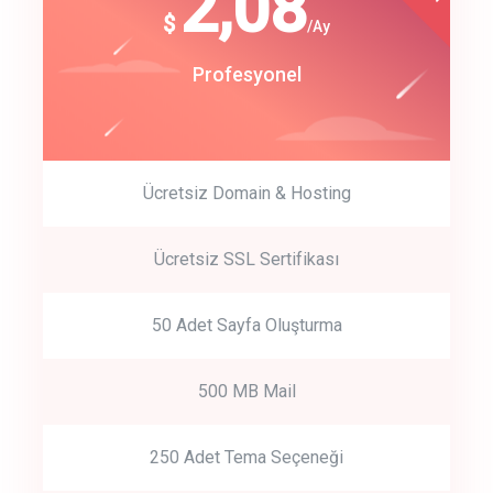
180
2,08
$
$
/year
/Ay
track energy costs
Start Up
Profesyonel
predictive dialing
Ücretsiz Domain & Hosting
Get Started
Ücretsiz SSL Sertifikası
Start by trying our service for 30 days free trial no credit card
required.
50 Adet Sayfa Oluşturma
500 MB Mail
250 Adet Tema Seçeneği